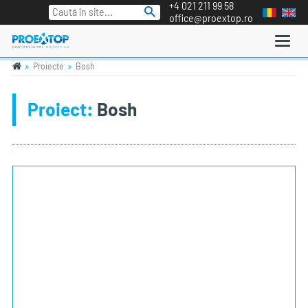
+4 021 211 99 58
office@proextop.ro
Proiecte
Bosh
Proiect:
Bosh