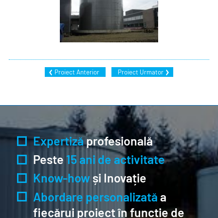
Proiect Anterior
Proiect Urmator
Expertiză
profesională
Peste
15 ani de activitate
Know-how
și Inovație
Abordare personalizată
a
fiecărui proiect în funcție de