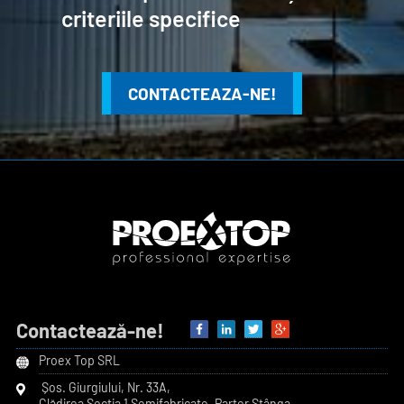
criteriile specifice
CONTACTEAZA-NE!
Contactează-ne!
Proex Top SRL
Șos. Giurgiului, Nr. 33A
,
Clădirea Secția 1 Semifabricate, Parter Stânga
,