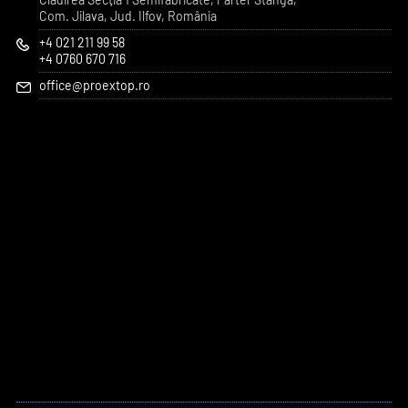
Com. Jilava, Jud. Ilfov
,
România
+4 021 211 99 58
+4 0760 670 716
office@proextop.ro